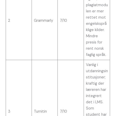
plagiatmodu
len er mer
rettet mot
2
Grammarly
7/10
engelsksprå
klige kilder.
Mindre
presis for
rent norsk
faglig språk.
Vanlig i
utdanningsin
stitusjoner;
kraftig der
læreren har
integrert
det i LMS.
Som
3
Turnitin
7/10
student har