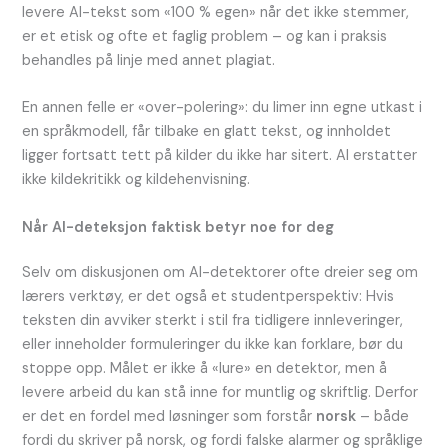
levere AI-tekst som «100 % egen» når det ikke stemmer,
er et etisk og ofte et faglig problem – og kan i praksis
behandles på linje med annet plagiat.
En annen felle er «over-polering»: du limer inn egne utkast i
en språkmodell, får tilbake en glatt tekst, og innholdet
ligger fortsatt tett på kilder du ikke har sitert. AI erstatter
ikke kildekritikk og kildehenvisning.
Når AI-deteksjon faktisk betyr noe for deg
Selv om diskusjonen om AI-detektorer ofte dreier seg om
lærers verktøy, er det også et studentperspektiv: Hvis
teksten din avviker sterkt i stil fra tidligere innleveringer,
eller inneholder formuleringer du ikke kan forklare, bør du
stoppe opp. Målet er ikke å «lure» en detektor, men å
levere arbeid du kan stå inne for muntlig og skriftlig. Derfor
er det en fordel med løsninger som forstår
norsk
– både
fordi du skriver på norsk, og fordi falske alarmer og språklige