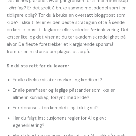
Det finnes gråsoner: Hvor går grensen for allmenn kunnskap
i
ditt
fag? Er det greit å bruke samme metodedel som i en
tidligere oblig? Tør du å bruke en oversatt bloggpost som
kilde? I slike tilfeller er den beste strategien ofte å sende
en kort e-post til faglærer eller veileder
før
innlevering. Det
koster lite, og det viser at du tar akademisk redelighet på
alvor. De fleste foretrekker et klargjørende spørsmål
fremfor en mistanke om plagiat etterpå.
Sjekkliste rett før du leverer
Er alle direkte sitater markert og kreditert?
Er alle parafraser og faglige påstander som ikke er
allmenn kunnskap, forsynt med kilde?
Er referanselisten komplett og i riktig stil?
Har du fulgt institusjonens regler for AI og evt.
egenerklæring?
Har du kjørt en uavhengig plagiat- og AI-sjekk på norsk