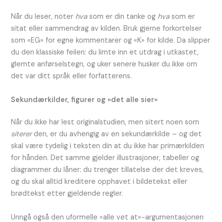
Når du leser, noter
hva
som er din tanke og
hva
som er
sitat eller sammendrag av kilden. Bruk gjerne forkortelser
som «EG» for egne kommentarer og «K» for kilde. Da slipper
du den klassiske feilen: du limte inn et utdrag i utkastet,
glemte anførselstegn, og uker senere husker du ikke om
det var ditt språk eller forfatterens.
Sekundærkilder, figurer og «det alle sier»
Når du ikke har lest originalstudien, men sitert noen som
siterer
den, er du avhengig av en sekundærkilde – og det
skal være tydelig i teksten din at du ikke har primærkilden
for hånden. Det samme gjelder illustrasjoner, tabeller og
diagrammer du låner: du trenger tillatelse der det kreves,
og du skal alltid kreditere opphavet i bildetekst eller
brødtekst etter gjeldende regler.
Unngå også den uformelle «alle vet at»-argumentasjonen