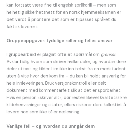
kan fortsatt være fine til engelsk språkdrill – men som
helhetlig sikkerhetsnett for en norsk hjemmeeksamen er
det verdt å prioritere det som er tilpasset språket du
faktisk leverer i.
Gruppeoppgaver: tydelige roller og felles ansvar
I gruppearbeid er plagiat ofte et spørsmål om
grenser
.
Avklar tidlig hvem som skriver hvilke deler, og hvordan dere
deler utkast og kilder. Lim ikke inn tekst fra en medstudent
uten å vite hvor den kom fra – du kan bli holdt ansvarlig for
hele innleveringen. Bruk versjonskontroll eller delt
dokument med kommentarfelt slik at det er sporbarhet.
Hvis én person «skriver alt», bør resten likevel kvalitetssikre
kildehenvisninger og sitater, ellers risikerer dere kollektivt å
levere noe som ikke tåler nælesning.
Vanlige feil – og hvordan du unngår dem