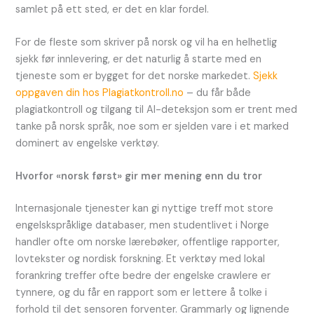
samlet på ett sted, er det en klar fordel.
For de fleste som skriver på norsk og vil ha en helhetlig
sjekk før innlevering, er det naturlig å starte med en
tjeneste som er bygget for det norske markedet.
Sjekk
oppgaven din hos Plagiatkontroll.no
– du får både
plagiatkontroll og tilgang til AI-deteksjon som er trent med
tanke på norsk språk, noe som er sjelden vare i et marked
dominert av engelske verktøy.
Hvorfor «norsk først» gir mer mening enn du tror
Internasjonale tjenester kan gi nyttige treff mot store
engelskspråklige databaser, men studentlivet i Norge
handler ofte om norske lærebøker, offentlige rapporter,
lovtekster og nordisk forskning. Et verktøy med lokal
forankring treffer ofte bedre der engelske crawlere er
tynnere, og du får en rapport som er lettere å tolke i
forhold til det sensoren forventer. Grammarly og lignende