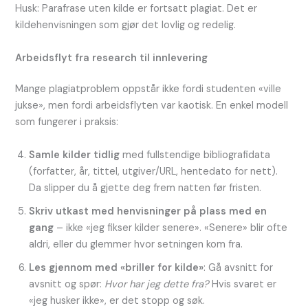
Husk: Parafrase uten kilde er fortsatt plagiat. Det er
kildehenvisningen som gjør det lovlig og redelig.
Arbeidsflyt fra research til innlevering
Mange plagiatproblem oppstår ikke fordi studenten «ville
jukse», men fordi arbeidsflyten var kaotisk. En enkel modell
som fungerer i praksis:
Samle kilder tidlig
med fullstendige bibliografidata
(forfatter, år, tittel, utgiver/URL, hentedato for nett).
Da slipper du å gjette deg frem natten før fristen.
Skriv utkast med henvisninger på plass med en
gang
– ikke «jeg fikser kilder senere». «Senere» blir ofte
aldri, eller du glemmer hvor setningen kom fra.
Les gjennom med «briller for kilde»
: Gå avsnitt for
avsnitt og spør:
Hvor har jeg dette fra?
Hvis svaret er
«jeg husker ikke», er det stopp og søk.