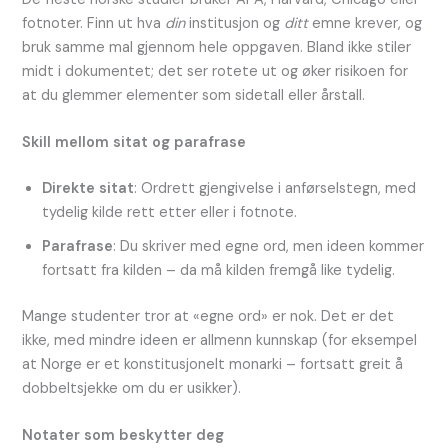
fotnoter. Finn ut hva
din
institusjon og
ditt
emne krever, og
bruk samme mal gjennom hele oppgaven. Bland ikke stiler
midt i dokumentet; det ser rotete ut og øker risikoen for
at du glemmer elementer som sidetall eller årstall.
Skill mellom sitat og parafrase
Direkte sitat
: Ordrett gjengivelse i anførselstegn, med
tydelig kilde rett etter eller i fotnote.
Parafrase
: Du skriver med egne ord, men ideen kommer
fortsatt fra kilden – da må kilden fremgå like tydelig.
Mange studenter tror at «egne ord» er nok. Det er det
ikke, med mindre ideen er allmenn kunnskap (for eksempel
at Norge er et konstitusjonelt monarki – fortsatt greit å
dobbeltsjekke om du er usikker).
Notater som beskytter deg