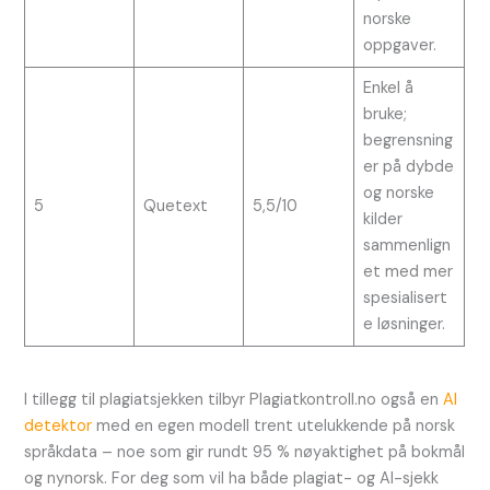
norske
oppgaver.
Enkel å
bruke;
begrensning
er på dybde
og norske
5
Quetext
5,5/10
kilder
sammenlign
et med mer
spesialisert
e løsninger.
I tillegg til plagiatsjekken tilbyr Plagiatkontroll.no også en
AI
detektor
med en egen modell trent utelukkende på norsk
språkdata – noe som gir rundt 95 % nøyaktighet på bokmål
og nynorsk. For deg som vil ha både plagiat- og AI-sjekk