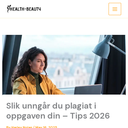
Skip
to
content
Slik unngår du plagiat i
oppgaven din – Tips 2026
By
Harley Nolan
/
May 16, 2025