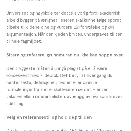
Universitet og høyskole tar dette alvorlig fordi akademisk
arbeid bygger på ærlighet: leseren skal kunne følge sporet
tilbake til kildene dine og vurdere
din
forståelse og
din
argumentasjon. Når den kjeden brytes, undergraves tilliten
til hele fagmiljøet.
Sitere og referere: grunnmuren du ikke kan hoppe over
Den tryggeste måten å unngå plagiat på er å være
konsekvent med kildebruk. Det betyr at hver gang du
henter fakta, definisjoner, teorier eller direkte
formuleringer fra andre, skal leseren se det – enten i
teksten eller i referanselisten, avhengig av hva som kreves
i ditt fag.
Velg én referansestil og hold deg til den
De fleste norske studier bruker APA, Harvard, Chicago eller