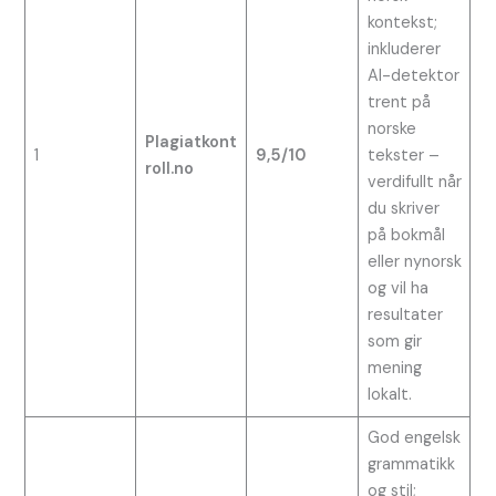
kontekst;
inkluderer
AI-detektor
trent på
norske
Plagiatkont
1
9,5/10
tekster –
roll.no
verdifullt når
du skriver
på bokmål
eller nynorsk
og vil ha
resultater
som gir
mening
lokalt.
God engelsk
grammatikk
og stil;