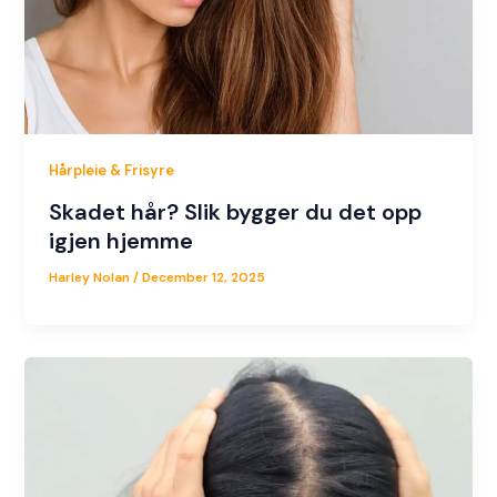
Hårpleie & Frisyre
Skadet hår? Slik bygger du det opp
igjen hjemme
Harley Nolan
/
December 12, 2025