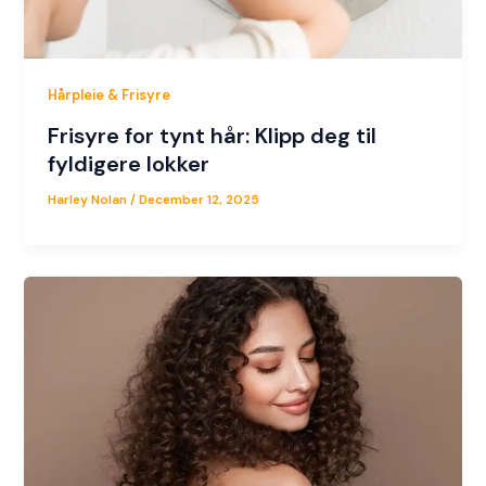
Hårpleie & Frisyre
Frisyre for tynt hår: Klipp deg til
fyldigere lokker
Harley Nolan
/
December 12, 2025